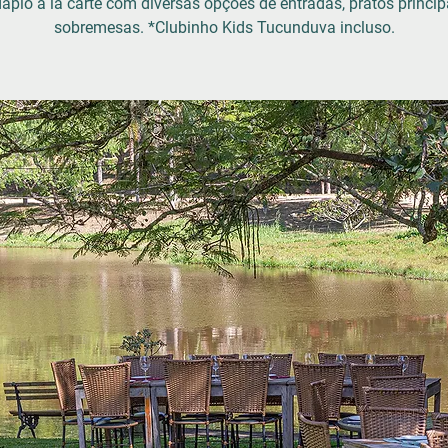
ápio à la carte com diversas opções de entradas, pratos princip
sobremesas. *Clubinho Kids Tucunduva incluso.