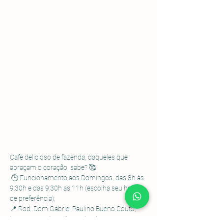
Café delicioso de fazenda, daqueles que 
abraçam o coração, sabe? 🥰
 🕒 Funcionamento aos Domingos, das 8h às 
9:30h e das 9:30h as 11h (escolha seu horário 
de preferência); 
📍 Rod. Dom Gabriel Paulino Bueno Couto, 
km 92,5 - Pedregulho, Cabreúva - SP.