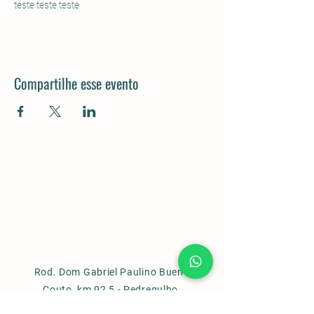
teste teste teste
Compartilhe esse evento
Rod. Dom Gabriel Paulino Bueno
Couto, km 92,5 - Pedregulho,
Cabreúva - SP,
13315-000