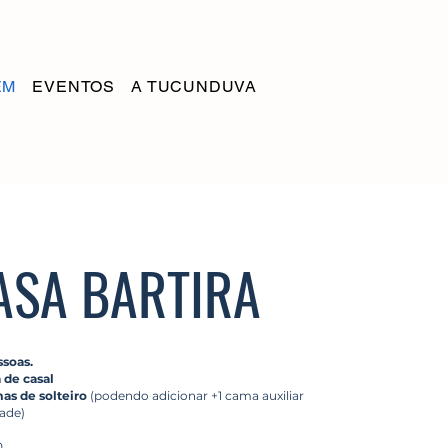
EM
EVENTOS
A TUCUNDUVA
ASA BARTIRA
soas.
 de casal
mas de solteiro
(podendo adicionar +1 cama auxiliar
dade)
0