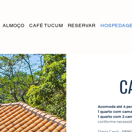
ALMOÇO
CAFÉ TUCUM
RESERVAR
HOSPEDAG
C
Acomoda até 4 pes
1 quarto com cama
1 quarto com 2 ca
conforme necessi
Diária Casal - R$95