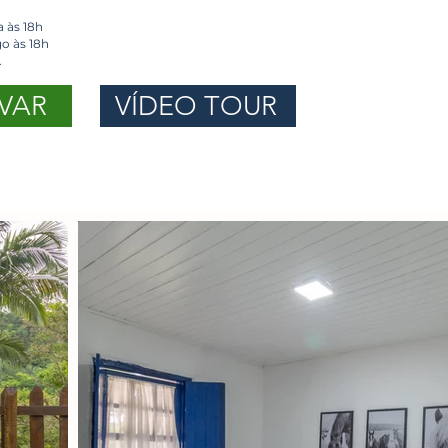
a às 18h
o às 18h
.
VAR
VÍDEO TOUR