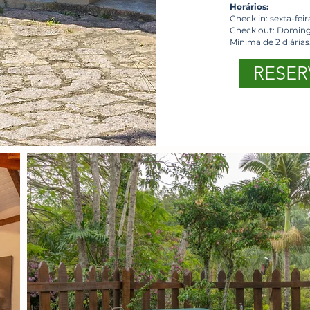
Horários:
Check in: sexta-feir
Check out: Doming
Mínima de 2 diárias
RESER