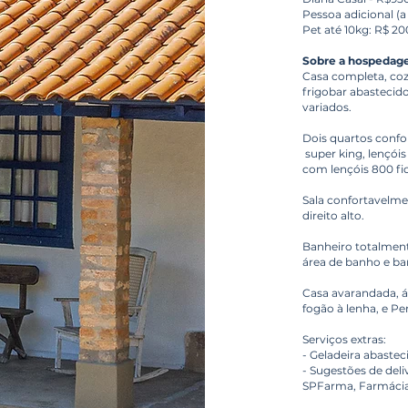
Pessoa adicional (a
Pet até 10kg: R$ 20
Sobre a hospedag
Casa completa, coz
frigobar abastecido
variados.
Dois quartos conf
super king, lençóis
com lençóis 800 fi
Sala confortavelme
direito alto.
Banheiro totalment
área de banho e ba
Casa avarandada, á
fogão à lenha, e Pe
Serviços extras:
- Geladeira abaste
- Sugestões de deli
SPFarma, Farmácia