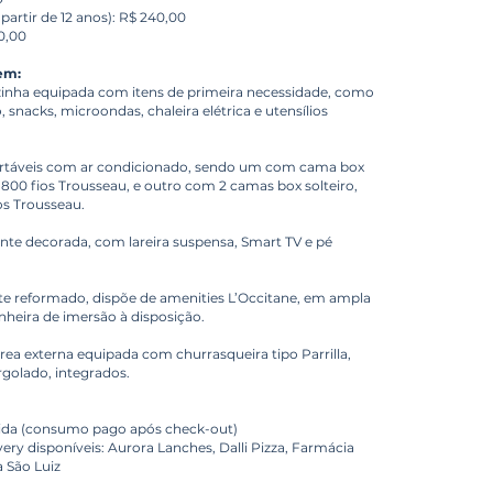
 partir de 12 anos): R$ 240,00
0,00
em:
inha equipada com itens de primeira necessidade, como
, snacks, microondas, chaleira elétrica e utensílios
ortáveis com ar condicionado, sendo um com cama box
 800 fios Trousseau, e outro com 2 camas box solteiro,
os Trousseau.
nte decorada, com lareira suspensa, Smart TV e pé
e reformado, dispõe de amenities L’Occitane, em ampla
nheira de imersão à disposição.
rea externa equipada com churrasqueira tipo Parrilla,
rgolado, integrados.
cida (consumo pago após check-out)
very disponíveis: Aurora Lanches, Dalli Pizza, Farmácia
 São Luiz