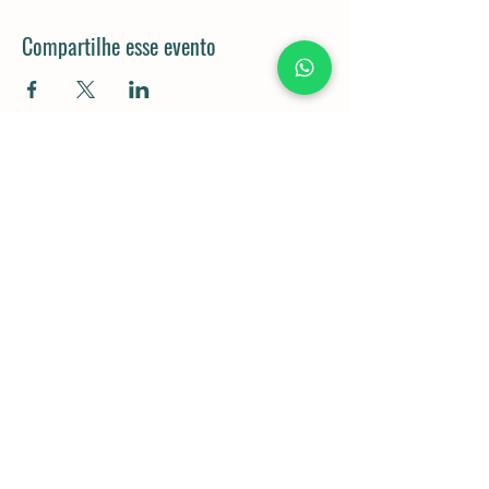
Compartilhe esse evento
Rod. Dom Gabriel Paulino Bueno
Couto, km 92,5 - Pedregulho,
Cabreúva - SP,
13315-000
11 98043-5834