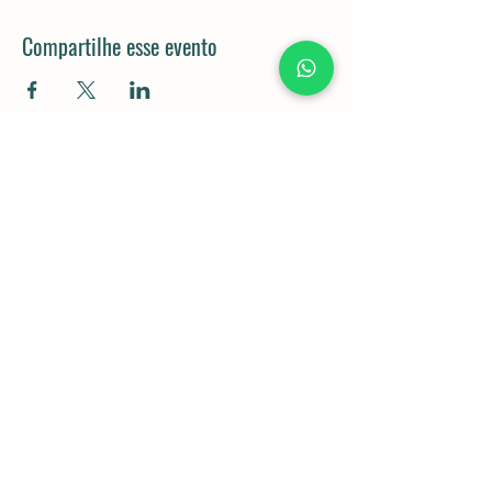
Compartilhe esse evento
Rod. Dom Gabriel Paulino Bueno
Couto, km 92,5 - Pedregulho,
Cabreúva - SP,
13315-000
11 98043-5834