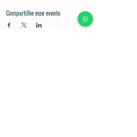
Compartilhe esse evento
Rod. Dom Gabriel Paulino Bueno
Couto, km 92,5 - Pedregulho,
Cabreúva - SP,
13315-000
11 98043-5834