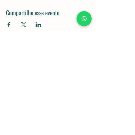
Compartilhe esse evento
Rod. Dom Gabriel Paulino Bueno
Couto, km 92,5 - Pedregulho,
Cabreúva - SP,
13315-000
11 98043-5834