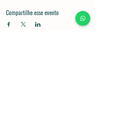
Compartilhe esse evento
Rod. Dom Gabriel Paulino Bueno
Couto, km 92,5 - Pedregulho,
Cabreúva - SP,
13315-000
11 98043-5834