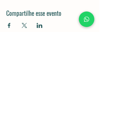
Compartilhe esse evento
Rod. Dom Gabriel Paulino Bueno
Couto, km 92,5 - Pedregulho,
Cabreúva - SP,
13315-000
11 98043-5834