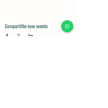
Compartilhe esse evento
Rod. Dom Gabriel Paulino Bueno
Couto, km 92,5 - Pedregulho,
Cabreúva - SP,
13315-000