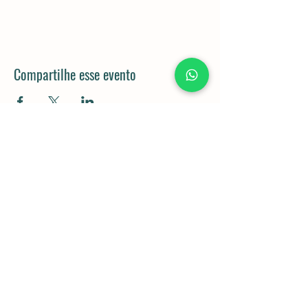
Compartilhe esse evento
Rod. Dom Gabriel Paulino Bueno
Couto, km 92,5 - Pedregulho,
Cabreúva - SP,
13315-000