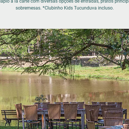
ápio à la carte com diversas opções de entradas, pratos princip
sobremesas. *Clubinho Kids Tucunduva incluso.