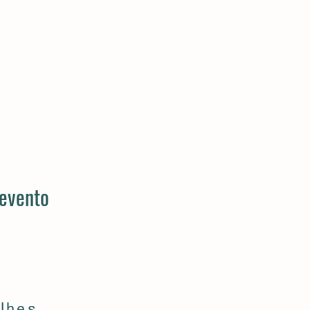
 evento
lhes