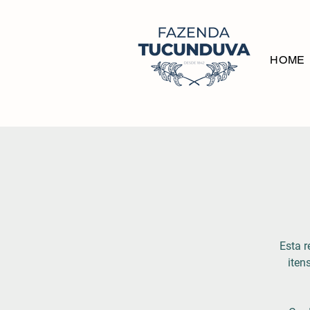
HOME
Esta r
ite