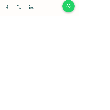
Rod. Dom Gabriel Paulino Bueno
Couto, km 92,5 - Pedregulho,
Cabreúva - SP,
13315-000
11 98043-5834
Política de Privacidade e Cookies