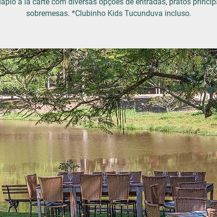
ápio à la carte com diversas opções de entradas, pratos princip
sobremesas. *Clubinho Kids Tucunduva incluso.