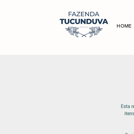
HOME
Esta r
ite