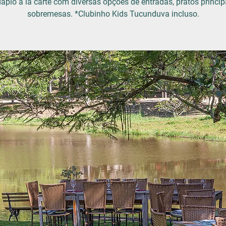
ápio à la carte com diversas opções de entradas, pratos princip
sobremesas. *Clubinho Kids Tucunduva incluso.