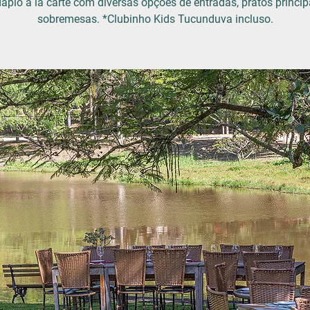
ápio à la carte com diversas opções de entradas, pratos princip
sobremesas. *Clubinho Kids Tucunduva incluso.