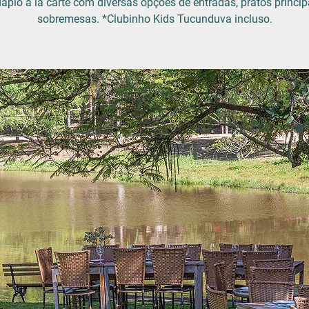
ápio à la carte com diversas opções de entradas, pratos princip
sobremesas. *Clubinho Kids Tucunduva incluso.