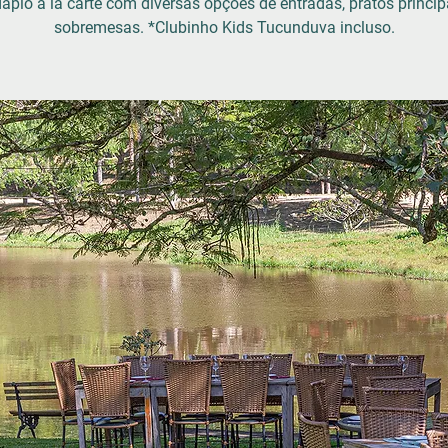
ápio à la carte com diversas opções de entradas, pratos princip
sobremesas. *Clubinho Kids Tucunduva incluso.