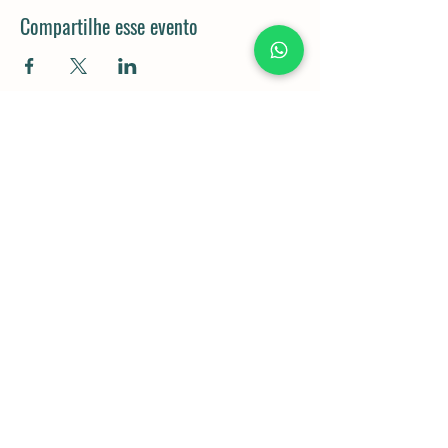
Compartilhe esse evento
Rod. Dom Gabriel Paulino Bueno
Couto, km 92,5 - Pedregulho,
Cabreúva - SP,
13315-000
11 98043-5834
Política de Privacidade e Cookies