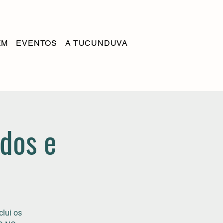
EM
EVENTOS
A TUCUNDUVA
dos e
clui os