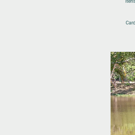
ite
Card