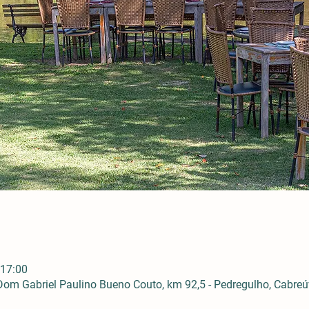
 17:00
om Gabriel Paulino Bueno Couto, km 92,5 - Pedregulho, Cabreúva