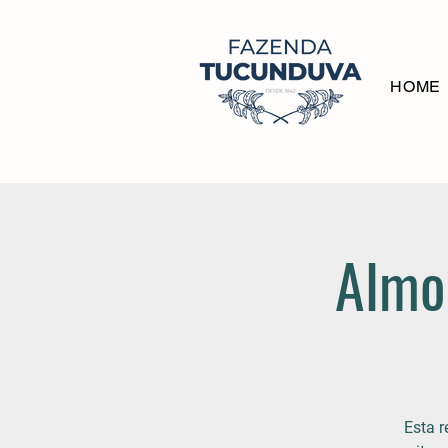
HOME
Almo
Esta r