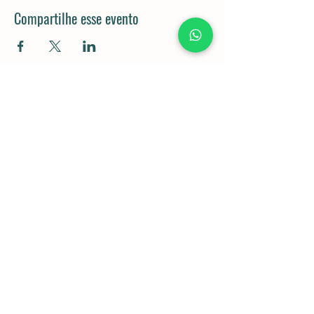
Compartilhe esse evento
Rod. Dom Gabriel Paulino Bueno
Couto, km 92,5 - Pedregulho,
Cabreúva - SP,
13315-000
11 98043-5834
Política de Privacidade e Cookies