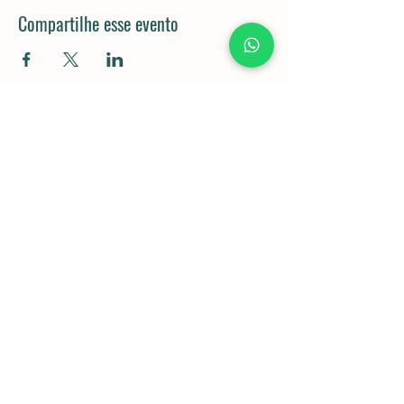
Compartilhe esse evento
Rod. Dom Gabriel Paulino Bueno
Couto, km 92,5 - Pedregulho,
Cabreúva - SP,
13315-000
11 98043-5834
Política de Privacidade e Cookies