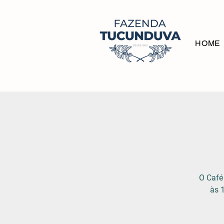
HOME
O Café
às 