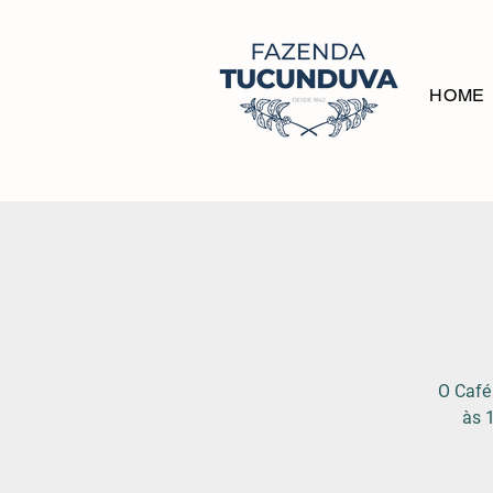
HOME
O Café
às 