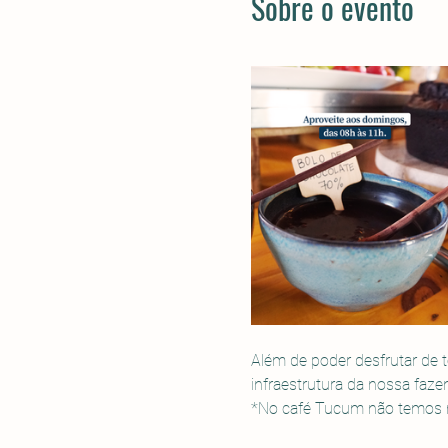
Sobre o evento
Além de poder desfrutar de t
infraestrutura da nossa faze
*No café Tucum não temos mo