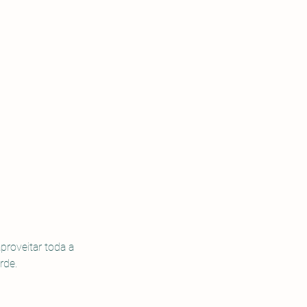
roveitar toda a 
rde. 