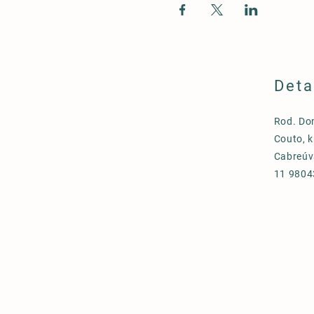
Deta
Rod. Do
Couto, k
Cabreúv
11 9804