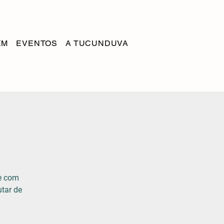
EM
EVENTOS
A TUCUNDUVA
te com
utar de