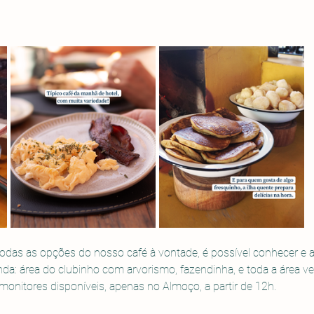
odas as opções do nosso café à vontade, é possível conhecer e ap
nda: área do clubinho com arvorismo, fazendinha, e toda a área ve
nitores disponíveis, apenas no Almoço, a partir de 12h. 