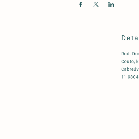
Deta
Rod. Do
Couto, k
Cabreúv
11 9804