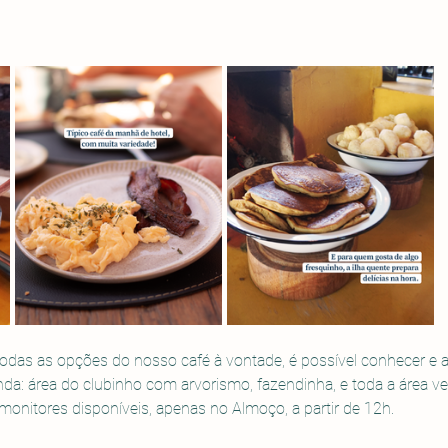
odas as opções do nosso café à vontade, é possível conhecer e ap
nda: área do clubinho com arvorismo, fazendinha, e toda a área ve
nitores disponíveis, apenas no Almoço, a partir de 12h. 