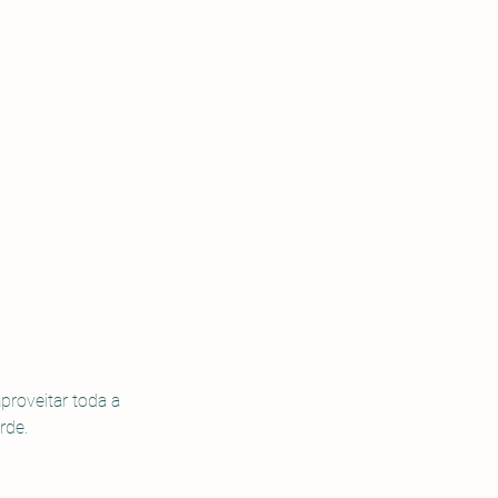
roveitar toda a 
rde. 