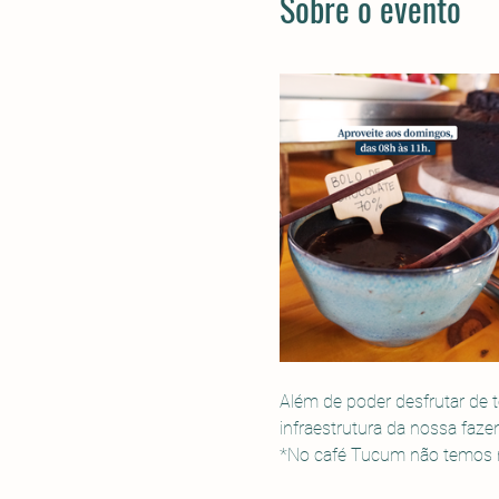
Sobre o evento
Além de poder desfrutar de t
infraestrutura da nossa faze
*No café Tucum não temos mo