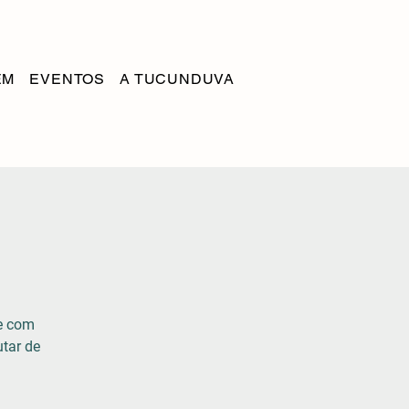
EM
EVENTOS
A TUCUNDUVA
te com
utar de