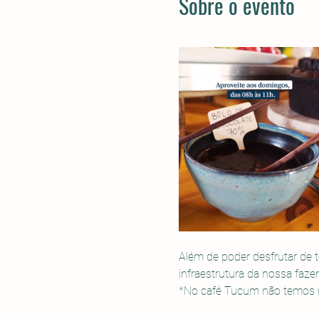
Sobre o evento
Além de poder desfrutar de t
infraestrutura da nossa faze
*No café Tucum não temos mo