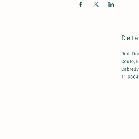
Deta
Rod. Do
Couto, k
Cabreúv
11 9804