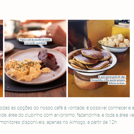
odas as opções do nosso café à vontade, é possível conhecer e ap
nda: área do clubinho com arvorismo, fazendinha, e toda a área ve
nitores disponíveis, apenas no Almoço, a partir de 12h. 