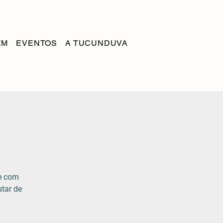
EM
EVENTOS
A TUCUNDUVA
te com
utar de