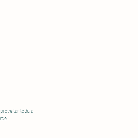
roveitar toda a 
rde. 