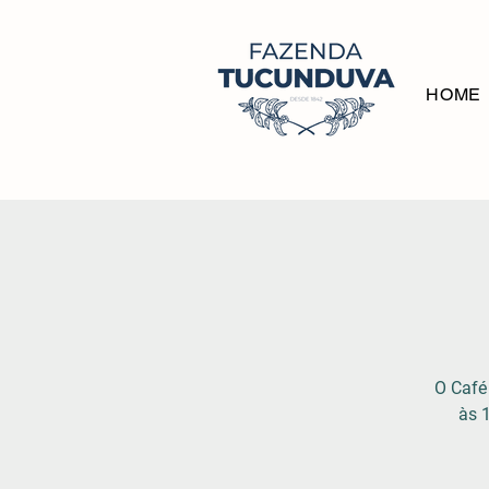
HOME
O Café
às 