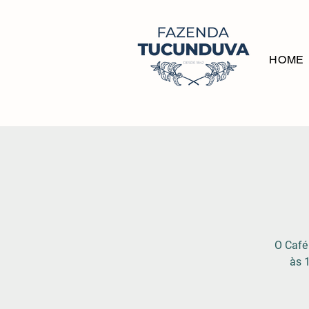
HOME
O Café
às 