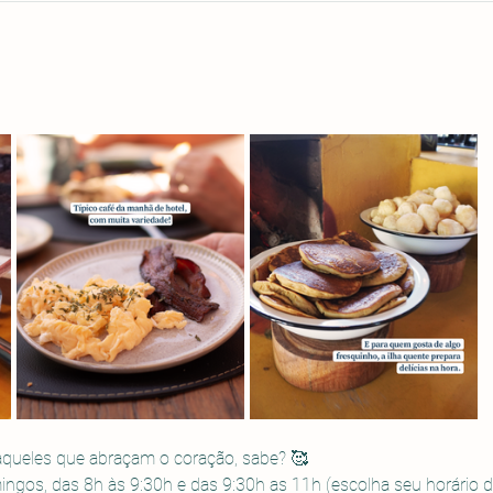
daqueles que abraçam o coração, sabe? 🥰
gos, das 8h às 9:30h e das 9:30h as 11h (escolha seu horário de