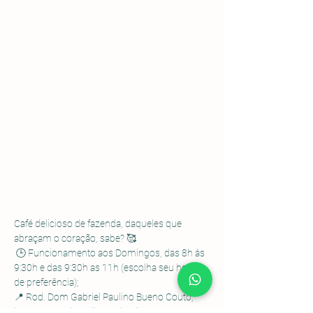
Café delicioso de fazenda, daqueles que 
abraçam o coração, sabe? 🥰
 🕒 Funcionamento aos Domingos, das 8h às 
9:30h e das 9:30h as 11h (escolha seu horário 
de preferência); 
📍 Rod. Dom Gabriel Paulino Bueno Couto, 
km 92,5 - Pedregulho, Cabreúva - SP.