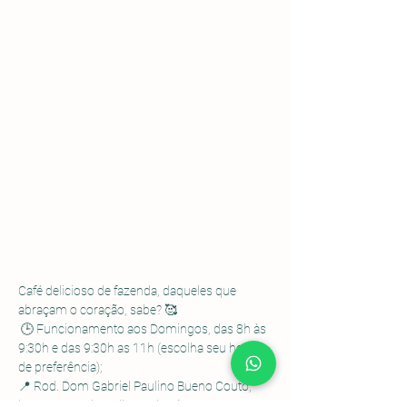
Café delicioso de fazenda, daqueles que 
abraçam o coração, sabe? 🥰
 🕒 Funcionamento aos Domingos, das 8h às 
9:30h e das 9:30h as 11h (escolha seu horário 
de preferência); 
📍 Rod. Dom Gabriel Paulino Bueno Couto, 
km 92,5 - Pedregulho, Cabreúva - SP.